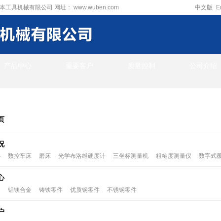
本工具机械有限公司
网址：
www.wuben.com
中文版
E
产品中心
重要客户
质量控制
公司介绍
地图
页
况
心
数控车床
磨床
光学布洛维硬度计
三坐标测量机
粗糙度测量仪
数字式
心
绍
铝镁合金
铸铁零件
优质钢零件
不锈钢零件
户