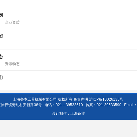
户
制
制
企业资质
绍
绍
态
态
资讯动态
们
上海务本工具机械有限公司 版权所有
免责声明
沪ICP备10026135号
镇劳动村安新路38号 电话：021－39533510 传真：021-39533590 Email
设计制作：
上海诏业