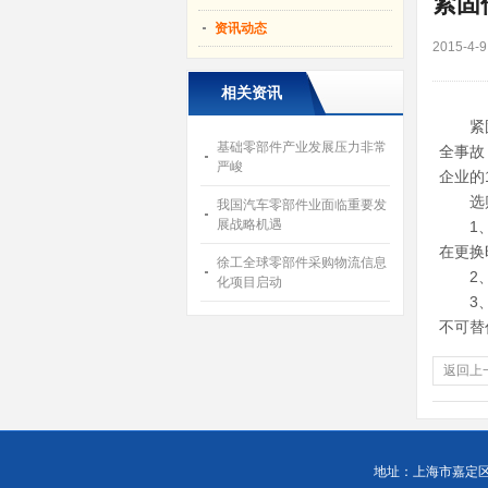
紧固
资讯动态
2015-
相关资讯
紧固件
基础零部件产业发展压力非常
全事故
严峻
企业的
选购
我国汽车零部件业面临重要发
展战略机遇
1、看
在更换
徐工全球零部件采购物流信息
2、选
化项目启动
3、认
不可替
返回上
地址：上海市嘉定区徐行