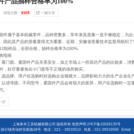
件产品抽样合格率为100%
4-9 浏览次数：
8309
一键分享
属于基本机械零件，品种类繁多，常年来其质量一直不够稳定，为众
，因此其产品的质量显得尤为重要。近期，安徽省质量技术监督局组织了
12组样品，全部合格，抽样合格率为100%。
指南
门面。紧固件产品关系安全，加之市场上一些高仿产品的比较多，消费
时，好尽量避免在小门面等不正规的场所购买。
品牌。用户在选购时好选购企业规模大，品牌影响力大的生产企业生
清等级。不同型号，紧固件产品会有很大的差异，用户在选购时一定要
代。
一步
上海务本工具机械有限公司 版权所有
免责声明
沪ICP备10026135号
镇劳动村安新路38号 电话：021－39533510 传真：021-39533590 Email