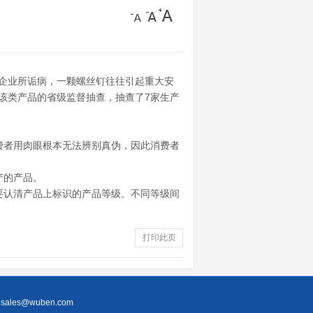
企业所诟病，一颗螺丝钉往往引起重大安
该类产品的省级监督抽查，抽查了7家生产
者用肉眼根本无法辨别真伪，因此消费者
产的产品。
认清产品上标识的产品等级。不同等级间
打印此页
：
sales@wuben.com